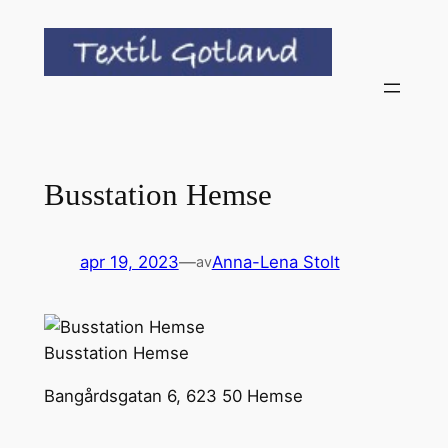
Hoppa
till
innehåll
Busstation Hemse
apr 19, 2023
—
Anna-Lena Stolt
av
Busstation Hemse
Bangårdsgatan 6, 623 50 Hemse