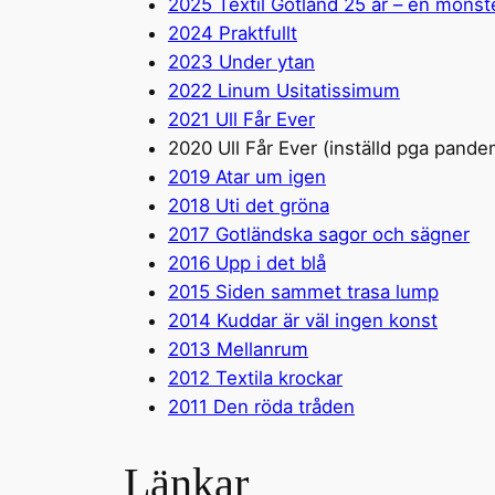
2025 Textil Gotland 25 år – en mönste
2024 Praktfullt
2023 Under ytan
2022 Linum Usitatissimum
2021 Ull Får Ever
2020 Ull Får Ever (inställd pga pande
2019 Atar um igen
2018 Uti det gröna
2017 Gotländska sagor och sägner
2016 Upp i det blå
2015 Siden sammet trasa lump
2014 Kuddar är väl ingen konst
2013 Mellanrum
2012 Textila krockar
2011 Den röda tråden
Länkar