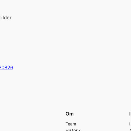
ilder.
120826
Om
Team
Historik