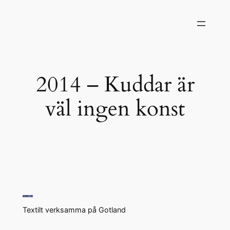
Hoppa
till
innehåll
2014 – Kuddar är
väl ingen konst
Textilt verksamma på Gotland