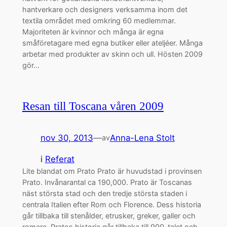
hantverkare och designers verksamma inom det
textila området med omkring 60 medlemmar.
Majoriteten är kvinnor och många är egna
småföretagare med egna butiker eller ateljéer. Många
arbetar med produkter av skinn och ull. Hösten 2009
gör…
Resan till Toscana våren 2009
nov 30, 2013
—
Anna-Lena Stolt
av
i
Referat
Lite blandat om Prato Prato är huvudstad i provinsen
Prato. Invånarantal ca 190,000. Prato är Toscanas
näst största stad och den tredje största staden i
centrala Italien efter Rom och Florence. Dess historia
går tillbaka till stenålder, etrusker, greker, galler och
romare. Pratos historia går tillbaka till 900-talet och