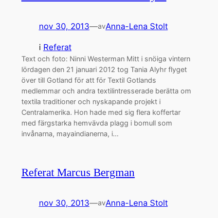
nov 30, 2013
—
Anna-Lena Stolt
av
i
Referat
Text och foto: Ninni Westerman Mitt i snöiga vintern
lördagen den 21 januari 2012 tog Tania Alyhr flyget
över till Gotland för att för Textil Gotlands
medlemmar och andra textilintresserade berätta om
textila traditioner och nyskapande projekt i
Centralamerika. Hon hade med sig flera koffertar
med färgstarka hemvävda plagg i bomull som
invånarna, mayaindianerna, i…
Referat Marcus Bergman
nov 30, 2013
—
Anna-Lena Stolt
av