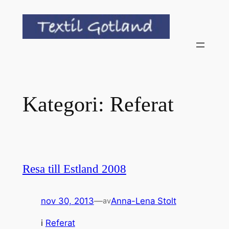
Hoppa
till
innehåll
Kategori:
Referat
Resa till Estland 2008
nov 30, 2013
—
Anna-Lena Stolt
av
i
Referat