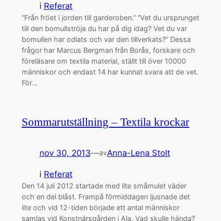
i
Referat
”Från fröet i jorden till garderoben.” ”Vet du ursprunget
till den bomullströja du har på dig idag? Vet du var
bomullen har odlats och var den tillverkats?” Dessa
frågor har Marcus Bergman från Borås, forskare och
föreläsare om textila material, ställt till över 10000
människor och endast 14 har kunnat svara att de vet.
För…
Sommarutställning – Textila krockar
nov 30, 2013
—
Anna-Lena Stolt
av
i
Referat
Den 14 juli 2012 startade med lite småmulet väder
och en del blåst. Frampå förmiddagen ljusnade det
lite och vid 12-tiden började ett antal människor
samlas vid Konstnärsgården i Ala. Vad skulle hända?