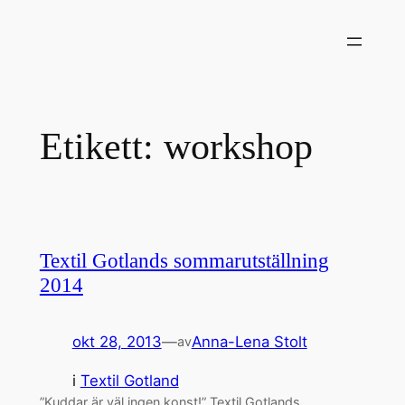
Hoppa
till
innehåll
Etikett:
workshop
Textil Gotlands sommarutställning
2014
okt 28, 2013
—
Anna-Lena Stolt
av
i
Textil Gotland
”Kuddar är väl ingen konst!” Textil Gotlands