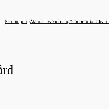
Föreningen
Aktuella evenemang
Genomförda aktivite
ård