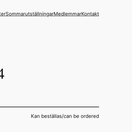
ter
Sommarutställningar
Medlemmar
Kontakt
4
Kan beställas/can be ordered