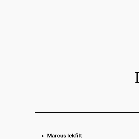
Hoppa
till
innehåll
Marcus lekfilt