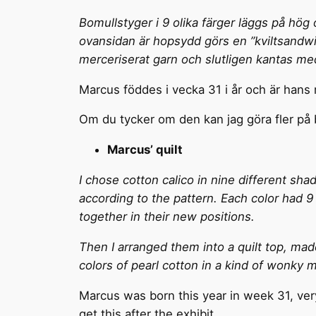
Bomullstyger i 9 olika färger läggs på hög 
ovansidan är hopsydd görs en ”kviltsandwi
merceriserat garn och slutligen kantas me
Marcus föddes i vecka 31 i år och är hans 
Om du tycker om den kan jag göra fler på b
Marcus’ quilt
I chose cotton calico in nine different sh
according to the pattern. Each color had 
together in their new positions.
Then I arranged them into a quilt top, made
colors of pearl cotton in a kind of wonky m
Marcus was born this year in week 31, very 
get this after the exhibit.