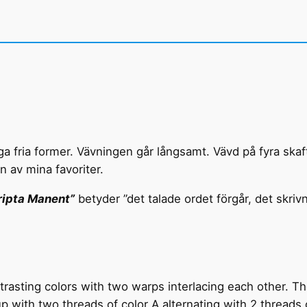
nga fria former. Vävningen går långsamt. Vävd på fyra ska
n av mina favoriter.
ripta Manent”
betyder ”det talade ordet förgår, det skrivn
trasting colors with two warps interlacing each other. T
t up with two threads of color A alternating with 2 threads