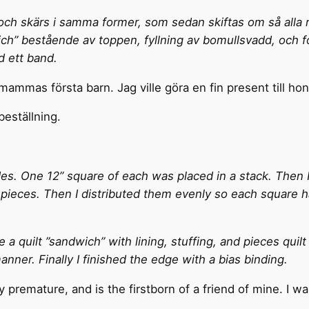
och skärs i samma former, som sedan skiftas om så alla rut
ch” bestående av toppen, fyllning av bomullsvadd, och fo
d ett band.
mammas första barn. Jag ville göra en fin present till hon
eställning.
ades. One 12” square of each was placed in a stack. Then 
9 pieces. Then I distributed them evenly so each square
 a quilt ”sandwich” with lining, stuffing, and pieces quilt
anner. Finally I finished the edge with a bias binding.
premature, and is the firstborn of a friend of mine. I wa