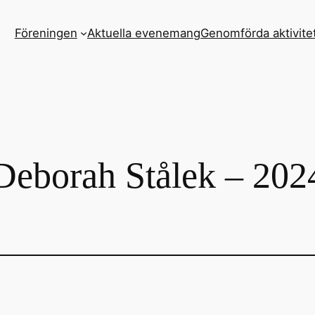
Föreningen
Aktuella evenemang
Genomförda aktivite
Deborah Stålek – 202