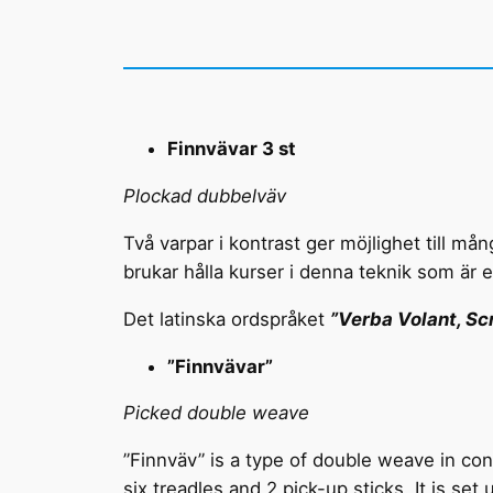
Finnvävar 3 st
Plockad dubbelväv
Två varpar i kontrast ger möjlighet till må
brukar hålla kurser i denna teknik som är e
Det latinska ordspråket
”Verba Volant, Sc
”Finnvävar”
Picked double weave
”Finnväv” is a type of double weave in con
six treadles and 2 pick-up sticks. It is se