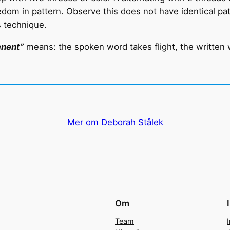
om in pattern. Observe this does not have identical patt
s technique.
anent”
means: the spoken word takes flight, the written 
Mer om Deborah Stålek
Om
Team