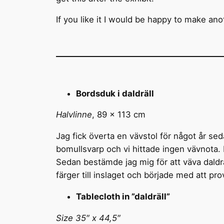
If you like it I would be happy to make ano
Bordsduk i daldräll
Halvlinne
, 89 x 113 cm
Jag fick överta en vävstol för något år se
bomullsvarp och vi hittade ingen vävnota. 
Sedan bestämde jag mig för att väva daldräl
färger till inslaget och började med att pr
Tablecloth in ”daldräll”
Size 35″ x 44,5″