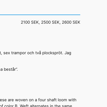
2100 SEK, 2500 SEK, 2600 SEK
ft, sex trampor och två plockspröt. Jag
a består”.
hese are woven on a four shaft loom with
 of color B. Weft alternates in the same