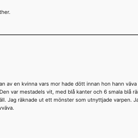
ther.
dan av en kvinna vars mor hade dött innan hon hann väva 
Den var mestadels vit, med blå kanter och 6 smala blå rä
l. Jag räknade ut ett mönster som utnyttjade varpen. Jag k
ovväva.