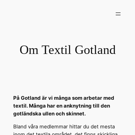
Hoppa
till
innehåll
Om Textil Gotland
På Gotland är vi många som arbetar med
textil. Många har en anknytning till den
gotländska ullen och skinnet.
Bland våra medlemmar hittar du det mesta
inom det textila området, det finns skickliga