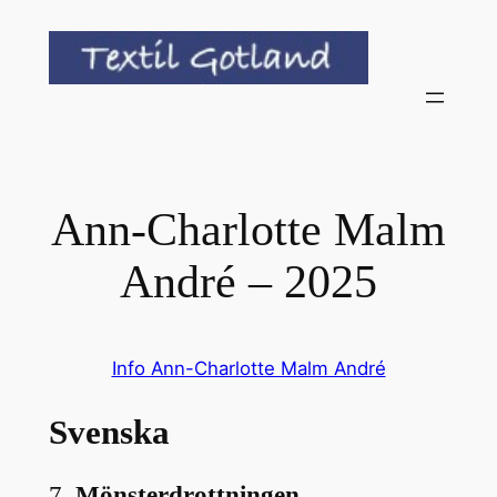
Hoppa
till
innehåll
Ann-Charlotte Malm
André – 2025
Info Ann-Charlotte Malm André
Svenska
7.
Mönsterdrottningen