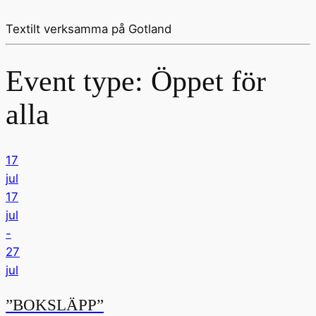
Textilt verksamma på Gotland
Event type:
Öppet för
alla
17
jul
17
jul
-
27
jul
”BOKSLÄPP”