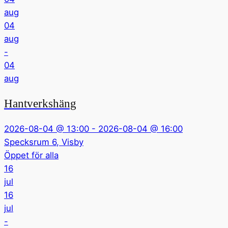
aug
04
aug
-
04
aug
Hantverkshäng
2026-08-04 @ 13:00 - 2026-08-04 @ 16:00
Specksrum 6, Visby
Öppet för alla
16
jul
16
jul
-