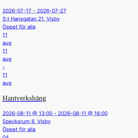
2026-07-17 - 2026-07-27
S:t Hansgatan 21, Visby
Öppet för alla
11
aug
11
aug
-
11
aug
Hantverkshäng
2026-08-11 @ 13:00 - 2026-08-11 @ 16:00
Specksrum 6, Visby
Öppet för alla
04